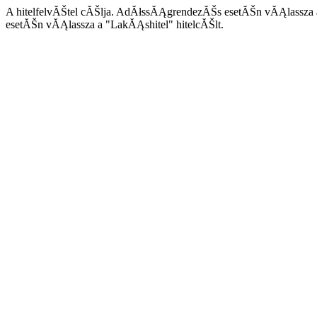
A hitelfelvĂŠtel cĂŠlja. AdĂłssĂĄgrendezĂŠs esetĂŠn vĂĄlassza
esetĂŠn vĂĄlassza a "LakĂĄshitel" hitelcĂŠlt.