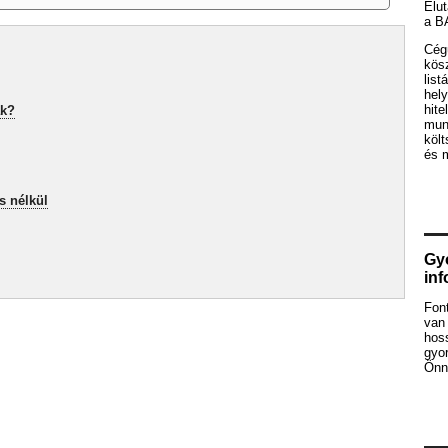
Elut
a B
Cég
kös
list
hely
hite
ak?
mun
köl
és 
s nélkül
Gyo
in
Fon
van 
hos
gyor
Önne