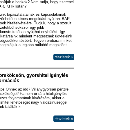
asítják a bankok? Nem tudja, hogy szerepel
AR, KHR listán?
ünk tapasztalatainak és kapcsolatainak
zönhetően képes megoldást nyújtani BAR-
ások hitelfelvételére. Tudjuk, hogy a szorult
zetekből sokszor egy jobb
lkonstrukcióban nyújthat enyhülést, így
katársaink mindent megtesznek ügyfeleink
tségcsökkentéséért. Tegyen probára minket
megtaláljuk a legjobb működő megoldást.
részletek »
rskölcsön, gyorshitel igénylés
formációk
tos Önnek az idő? Villánygyorsan pénzre
szüksége? Ha nem ér rá a hiteligénylés
szas folyamatának kivárására, akkor a
shitel lehetőségét nagy valószinűséggel
k találták ki!
részletek »