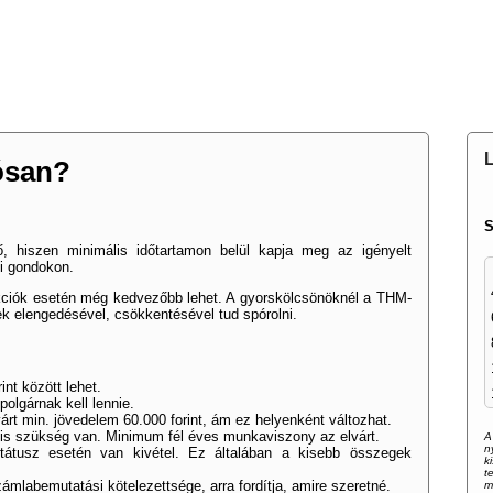
MAGUNKRÓL
PARTNEREINK
KAPCSOLATFELVÉTEL
F
L
ósan?
S
 hiszen minimális időtartamon belül kapja meg az igényelt
gi gondokon.
akciók esetén még kedvezőbb lehet. A gyorskölcsönöknél a THM-
ek elengedésével, csökkentésével tud spórolni.
nt között lehet.
olgárnak kell lennie.
t min. jövedelem 60.000 forint, ám ez helyenként változhat.
a is szükség van. Minimum fél éves munkaviszony az elvárt.
A
n
tátusz esetén van kivétel. Ez általában a kisebb összegek
k
t
mlabemutatási kötelezettsége, arra fordítja, amire szeretné.
m