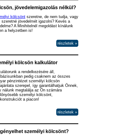
csön, jövedelemigazolás nélkül?
mélyi kölcsönt
szeretne, de nem tudja, vagy
 szeretné jövedelmét igazolni? Kevés a
delme? A Minihitelnél megoldást kínálunk
n a helyzetben is!
részletek »
mélyi kölcsön kalkulátor
ulátorunk a rendelkezésére áll,
tbázisunkban pedig csaknem az összes
yar pénzintézet személyi kölcsön
lajánlata szerepel, így garantálhatjuk Önnek,
y nálunk megtalálja az Ön számára
lőnyösebb személyi kölcsönt,
lkonstrukciót a piacon!
részletek »
igényelhet személyi kölcsönt?