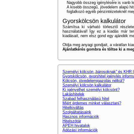
Nagyobb összeg igénylésére is vanb le
A kisebb összegű, jövedelem alapú hite
foglalkozó egyéb pénzintézeteknél megta
Gyorskölcsön kalkulátor
Számítsa ki várható törlesztő részlet
használatával! Így ez a kiadás már ter
kiadásait, nem elsz gond egy ajándék m
Oldja meg anyagi gondjait, a váratlan k
Ajánlatkérés gombra és töltse ki a meg
Személyi kölcsön „bárosoknak” és KHR l
Gyorskölcsön, gyorshitel igénylés inform
Kölcsön, jövedelemigazolás nélkül?
Személyi kölcsön kalkulátor
Ki igényelhet személyi kölcsönt?
Lakáshitelek
Szabad felhasználású hitel
Miért érdemes minket választani?
Hitelkiváltás
Szolgáltatásaink
Hasznos információk
Hitelszótár
APEH hivatalok
Adózási információk