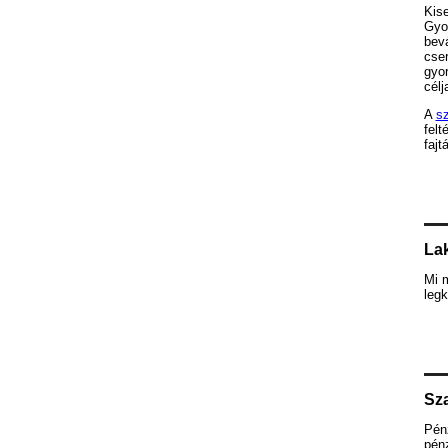
Kis
Gyor
bevá
cse
gyor
célja
A
sz
felt
fajt
Lak
Mi 
legk
Sza
Pén
pénz