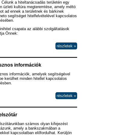
 Célunk a hiteltanácsadás területén egy
n üzleti kultúra megteremtése, amely méltó
ot ad ennek a területnek és bárkinek
heto segítséget hitelfelvételével kapcsolatos
tésében.
nihitel csapata az alábbi szolgáltatások
tja Önnek:
részletek »
sznos információk
znos információk, amelyek segítségével
e kerülhet minden hitellel kapcsolatos
désben.
részletek »
elszótár
lszótárunkban számos olyan kifejezést
ztázunk, amely a bankszakmában a
lekkel kapcsolatban előfordulhat. Kerüljön