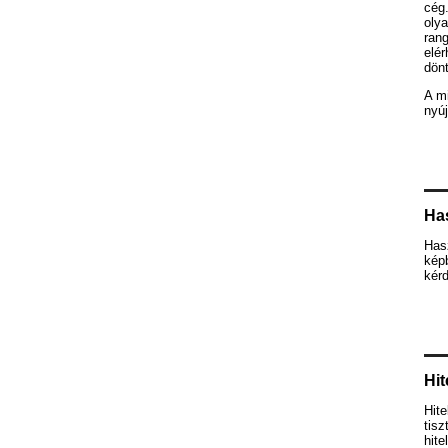
cég.
olya
rang
elér
dön
A mi
nyúj
Ha
Has
képb
kér
Hit
Hite
tis
hite