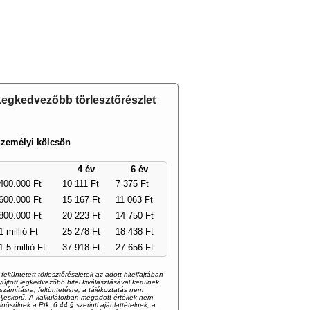
ÓRUM
TERMÉKISMERTETŐ
BEJEGYZÉSEK
egkedvezőbb törlesztőrészlet
zemélyi kölcsön
4 év
6 év
400.000 Ft
10 111 Ft
7 375 Ft
600.000 Ft
15 167 Ft
11 063 Ft
800.000 Ft
20 223 Ft
14 750 Ft
1 millió Ft
25 278 Ft
18 438 Ft
1.5 millió Ft
37 918 Ft
27 656 Ft
 feltüntetett törlesztőrészletek az adott hitelfajtában
yújtott legkedvezőbb hitel kiválasztásával kerülnek
iszámításra, feltüntetésre, a tájékoztatás nem
eljeskörű. A kalkulátorban megadott értékek nem
inősülnek a Ptk. 6:44 § szerinti ajánlattételnek, a