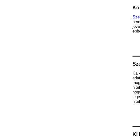
Köl
Sze
nem
jöve
ebbe
Sze
Kalk
ada
mag
hite
hog
lege
hite
Ki 