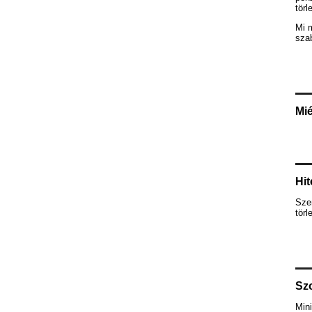
törl
Mi 
szab
Mié
Hit
Szem
törl
Szo
Mini