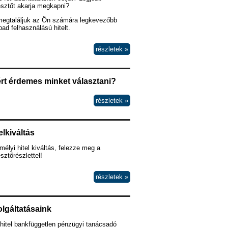
esztőt akarja megkapni?
megtaláljuk az Ön számára legkevezőbb
ad felhasználású hitelt.
részletek »
rt érdemes minket választani?
részletek »
elkiváltás
élyi hitel kiváltás, felezze meg a
esztőrészlettel!
részletek »
lgáltatásaink
hitel bankfüggetlen pénzügyi tanácsadó