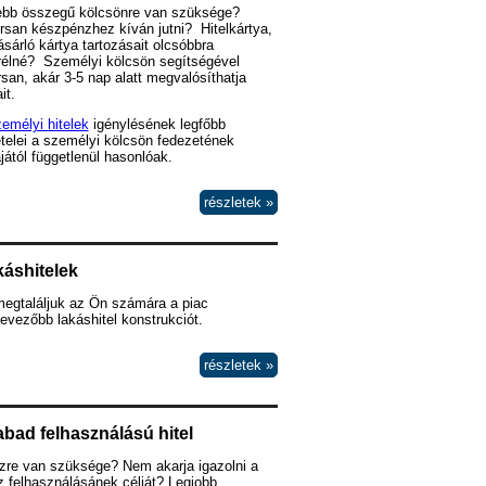
ebb összegű kölcsönre van szüksége?
san készpénzhez kíván jutni? Hitelkártya,
sárló kártya tartozásait olcsóbbra
rélné? Személyi kölcsön segítségével
san, akár 3-5 nap alatt megvalósíthatja
it.
emélyi hitelek
igénylésének legfőbb
ételei a személyi kölcsön fedezetének
ájától függetlenül hasonlóak.
részletek »
áshitelek
megtaláljuk az Ön számára a piac
evezőbb lakáshitel konstrukciót.
részletek »
bad felhasználású hitel
zre van szüksége? Nem akarja igazolni a
 felhasználásánek célját? Legjobb