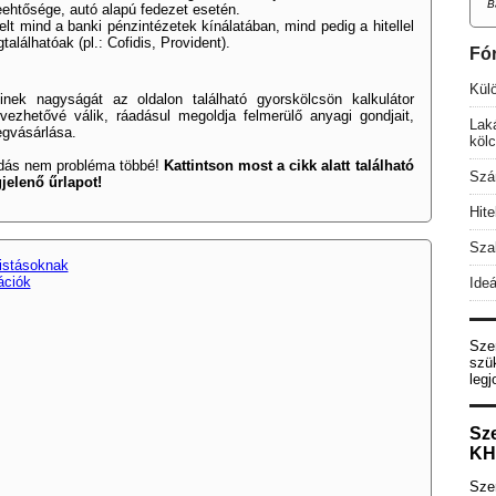
B
ehtősége, autó alapú fedezet esetén.
lt mind a banki pénzintézetek kínálatában, mind pedig a hitellel
lálhatóak (pl.: Cofidis, Provident).
Fó
Külö
einek nagyságát az oldalon található gyorskölcsön kalkulátor
vezhetővé válik, ráadásul megoldja felmerülő anyagi gondjait,
Lak
egvásárlása.
köl
iadás nem probléma többé!
Kattintson most a cikk alatt található
Szá
jelenő űrlapot!
Hit
Szab
istásoknak
ációk
Ideá
Sze
szü
legj
Sz
KH
Szer