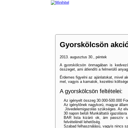
Gyorskölcsön akci
2013. augusztus 30., péntek
A gyorskölcsön önmagában is kedvező,
összeget, ami átlendíti a felmerülő anya
Érdemes figyelni az ajánlatokat, mivel 
mel, vagyis a kamatok, kezelési költség
A gyorskölcsön feltételei:
Az igényelt összeg 30.000-500.000 Fori
Az igénylőnek nagykorú, magyar államp
Jövedelemigazolás szükséges. Az elvár
30 napon belüli Munkáltatói igazolásr
BAR lista kizáró ok, ám passzív s
felvételénél lehetőség.
Szabad felhasználású, vagyis nincs szá