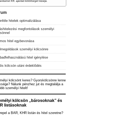
ankárnet Kft. ajánlati kötöttségét kizárja.
rum
nféle hitelek optimalizálása
áshitelezési megfontolások személyi
csönnel
mos hitel egybevonása
elmegoldások személyi kölcsönre
adfelhasználású hitel igénylése
lis kölcsön utáni érdeklődés
mélyi kölcsönt keres? Gyorskölcsönre lenne
ksége? Nálunk pénzhez jut és megtalálja a
obb személyi hitelt!
emélyi kölcsön „bárosoknak” és
R listásoknak
epel a BAR, KHR listán és hitel szeretne?