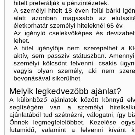
hitelt preferálják a pénzintézetek.
A személyi hitelt 18 éven felül bárki igé
alatt azonban magasabb az elutasít
életkorhatár személyi hiteleknél 65 év.
Az igénylő cselekvőképes és devizabel
lehet.
A hitel igénylője nem szerepelhet a K
aktív, sem passzív státuszban. Amenny
személyi kölcsönt felvenni, csakis úgyn
vagyis olyan személy, aki nem szere
bevonásával sikerülhet.
Melyik legkedvezőbb ajánlat?
A különböző ajánlatok között könnyű el
segítségére van a személyi hitelkalk
ajánlatából tud szétnézni, válogatni, így b
Önnek legmegfelelőbbet. Kezelése egy
futamidő, valamint a felvenni kívánt 