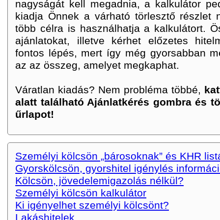
nagyságát kell megadnia, a kalkulátor pe
kiadja Önnek a várható törlesztő részlet 
több célra is használhatja a kalkulátort. 
ajánlatokat, illetve kérhet előzetes hitel
fontos lépés, mert így még gyorsabban m
az az összeg, amelyet megkaphat.
Váratlan kiadás? Nem probléma többé,
kat
alatt található Ajánlatkérés gombra és t
űrlapot!
Személyi kölcsön „bárosoknak” és KHR lis
Gyorskölcsön, gyorshitel igénylés informác
Kölcsön, jövedelemigazolás nélkül?
Személyi kölcsön kalkulátor
Ki igényelhet személyi kölcsönt?
Lakáshitelek