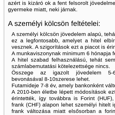
azért is kizáró ok a fent felsorolt jövedel
gyermeke miatt, neki járnak.
A személyi kölcsön feltételei:
A személyi kölcsön jövedelem alapú, teh
ez a legfontosabb, amelyet a hitel elbí
vesznek. A szigorítások ezt a piacot is érin
A munkaviszonynak minimum 6 hónapja fent
A hitel szabad felhasználású, tehát sem
számlabemutatási kötelezettsége nincs.
Összege az igazolt jövedelem 5-6
bevonásával 8-10szerese lehet.
Futamideje 7-8 év, amely bankonként vált
A 2010-ben életbe lépett módosítások e
érintették, így továbbra is Forint (HUF)
frank (CHF) alapon lehet személyi hitelt i
frank változása miatt elsősorban a fori