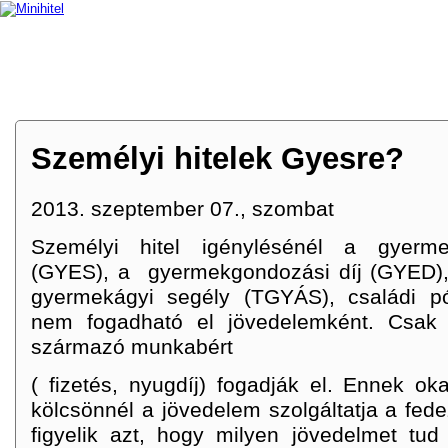
MAGUN
Személyi hitelek Gyesre?
2013. szeptember 07., szombat
Személyi hitel igénylésénél a gyerme
(GYES), a gyermekgondozási díj (GYED), i
gyermekágyi segély (TGYÁS), családi pó
nem fogadható el jövedelemként. Csak
származó munkabért
( fizetés, nyugdíj) fogadják el. Ennek o
kölcsönnél a jövedelem szolgáltatja a fede
figyelik azt, hogy milyen jövedelmet tud 