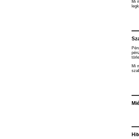
Mi 
legk
Sza
Pén
pénz
törl
Mi 
szab
Mié
Hit