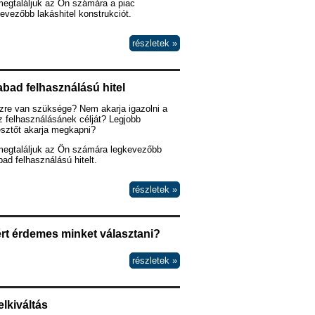
megtaláljuk az Ön számára a piac
evezőbb lakáshitel konstrukciót.
részletek »
bad felhasználású hitel
zre van szüksége? Nem akarja igazolni a
 felhasználásánek célját? Legjobb
esztőt akarja megkapni?
megtaláljuk az Ön számára legkevezőbb
ad felhasználású hitelt.
részletek »
rt érdemes minket választani?
részletek »
elkiváltás