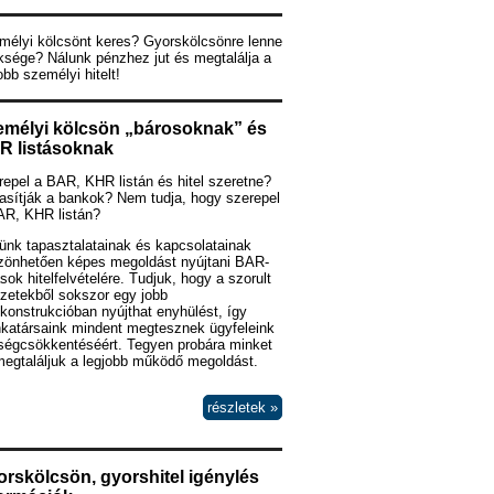
mélyi kölcsönt keres? Gyorskölcsönre lenne
ksége? Nálunk pénzhez jut és megtalálja a
obb személyi hitelt!
emélyi kölcsön „bárosoknak” és
R listásoknak
epel a BAR, KHR listán és hitel szeretne?
asítják a bankok? Nem tudja, hogy szerepel
AR, KHR listán?
ünk tapasztalatainak és kapcsolatainak
zönhetően képes megoldást nyújtani BAR-
ások hitelfelvételére. Tudjuk, hogy a szorult
zetekből sokszor egy jobb
lkonstrukcióban nyújthat enyhülést, így
katársaink mindent megtesznek ügyfeleink
tségcsökkentéséért. Tegyen probára minket
megtaláljuk a legjobb működő megoldást.
részletek »
rskölcsön, gyorshitel igénylés