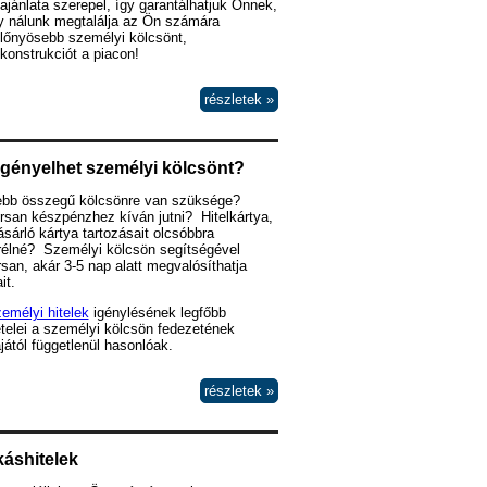
lajánlata szerepel, így garantálhatjuk Önnek,
y nálunk megtalálja az Ön számára
lőnyösebb személyi kölcsönt,
lkonstrukciót a piacon!
részletek »
igényelhet személyi kölcsönt?
ebb összegű kölcsönre van szüksége?
san készpénzhez kíván jutni? Hitelkártya,
sárló kártya tartozásait olcsóbbra
rélné? Személyi kölcsön segítségével
san, akár 3-5 nap alatt megvalósíthatja
it.
emélyi hitelek
igénylésének legfőbb
ételei a személyi kölcsön fedezetének
ájától függetlenül hasonlóak.
részletek »
áshitelek