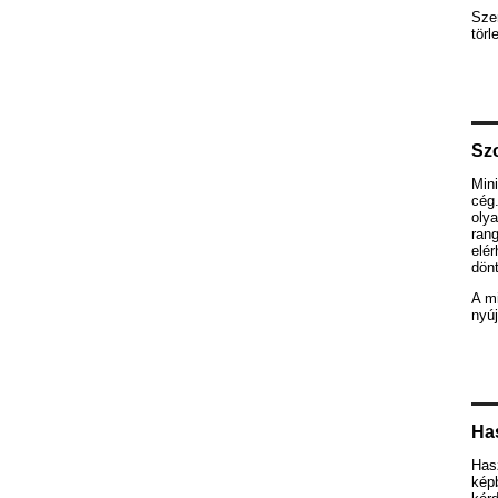
Szem
törl
Szo
Mini
cég.
olya
rang
elér
dön
A mi
nyúj
Ha
Has
képb