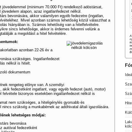
t jövedelemmel (minimum 70.000 Ft) rendelkező adóstársat,
l jövedelem alapon, azaz ingatlanfedezet nélkül.
árs bevonására, akkor valamilyen egyéb fedezetre (ingatlan,
felvételéhez. Mivel azonban számos lehetőség közül választhat a
olás hiányában is. Számos lehetőség van a hitelfelvételre.
ikre sincs lehetősége, akkor is érdemes felvenni velünk a
lálják a megoldást a hitel felvételére.
A
n
umentumok:
k
t
m
yakorlatban azonban 22-26 év a
B
vonása szükséges. Ingatlanfedezet
s nélkül is hitelt.
Fó
gazoló dokumentum
Ideá
Szab
elnek rengeteg előnye van. A személyi
, akik fedezetként ingatlant, vagy egyéb fedezet (autó, motor)
el felvétele bizonyos esetekben ingatlanfedezet nélkül is
Szá
yamat nem szükséges, a hiteligénylés gyorsabb és
Hit
l nincs szükség a munkabérnek az adóhivatal általi igazolására.
Külö
elének lehetséges módjai:
Lak
óstárs bevonása
köl
az autóval fedezetként