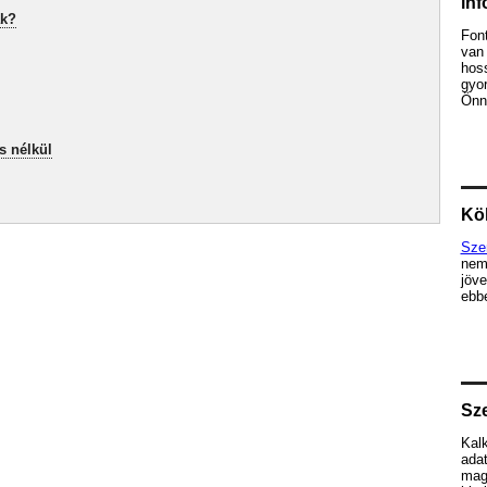
in
ak?
Fon
van 
hos
gyor
Önne
s nélkül
Köl
Sze
nem
jöve
ebbe
Sze
Kalk
ada
mag