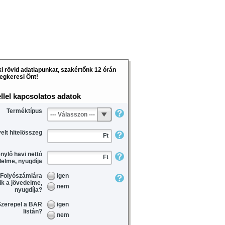
ÓRUM
TERMÉKISMERTETŐ
BEJEGYZÉSEK
Hitel összeha
ki rövid adatlapunkat, szakértőnk 12 órán
egkeresi Önt!
lehetőség a v
magyar keres
ellel kapcsolatos adatok
bankok kínála
Terméktípus
--- Válasszon ---
elt hitelösszeg
Személyre szabott a
Ft
Csaknem minden ma
énylő havi nettó
Ft
delme, nyugdíja
kínálata
Folyószámlára
igen
Egyedi kamatok és t
ik a jövedelme,
nem
nyugdíja?
A kalkulátor használ
zerepel a BAR
igen
semmilyen kötelezet
listán?
nem
Adatait bizalmasan 