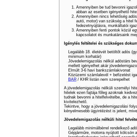
Amennyiben be tud bevonni igazol
abban az esetben igényelhető hite
Amennyiben nincs lehetőség adóst
autó, motor) van szükség a hitel 
fedezetnyújtásra, munkáltatói igaz
Amennyiben fenti pontok közül egy
kapcsolatot és munkatársaink megta
Igénylés feltételei és szükséges dok
Legalább 18. életévét betöltőt adós (g
minimum korhatár)
Jövedelemigazolás nélkül adóstárs be
mellett igényelhet akár jövedelemigazolá
Elmúlt 3-6 havi bankszámlakivonat
Közüzemi számlalevél + befizetést i
BAR
/ KHR listán nem szerepelhet
A jövedelemigazolás nélküli személyi hit
hitelek ezen fajtája főleg azoknak kedvez
tudnak bevonni a hitelfelvételbe, de a hit
kivitelezhető.
Tekintve, hogy a jövedelemigazolási fol
kényelmesebb ügyintézést is jelent, mive
Jövedelemigazolás nélküli hitel felvét
Legalább minimálbérrel rendelkező ad
Gépjárműre, motorra nyújtott kölcsön 