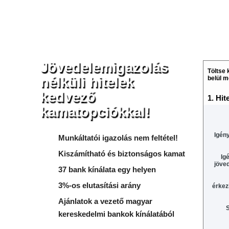
MAGUNKRÓL
PARTNEREINK
KAPCSOLATFELVÉTEL
F
Jövedelemigazolás
Töltse 
nélküli hitelek
belül m
kedvező
1. Hit
kamatopciókkal!
Igény
Munkáltatói igazolás nem feltétel!
Kiszámítható és biztonságos kamat
Ig
jöve
37 bank kínálata egy helyen
3%-os elutasítási arány
érkez
Ajánlatok a vezető magyar
S
kereskedelmi bankok kínálatából