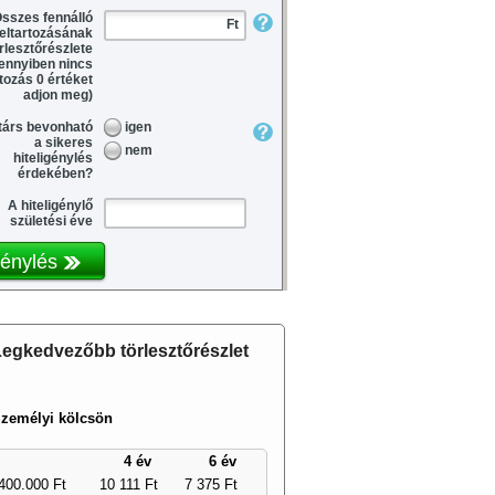
sszes fennálló
Ft
teltartozásának
rlesztőrészlete
nnyiben nincs
rtozás 0 értéket
adjon meg)
árs bevonható
igen
a sikeres
nem
hiteligénylés
érdekében?
A hiteligénylő
születési éve
génylés
egkedvezőbb törlesztőrészlet
zemélyi kölcsön
4 év
6 év
400.000 Ft
10 111 Ft
7 375 Ft