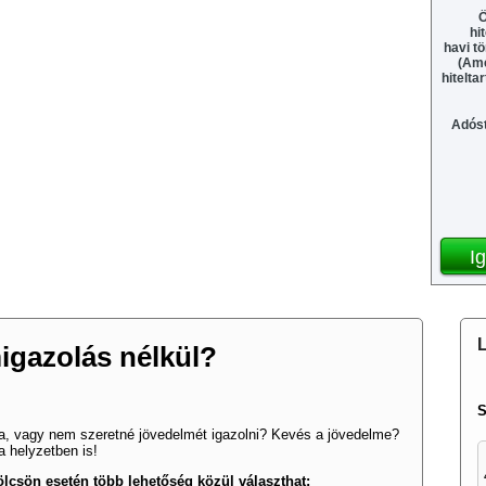
Ö
hi
havi tö
(Ame
hitelta
Adóst
I
L
igazolás nélkül?
S
a, vagy nem szeretné jövedelmét igazolni? Kevés a jövedelme?
a helyzetben is!
lcsön esetén több lehetőség közül választhat: