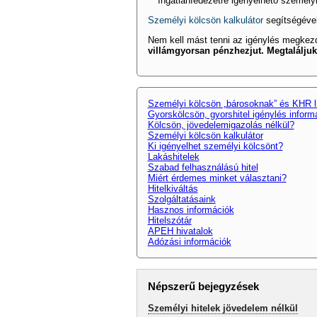
Ingatlanfedezetre igényelhető személy
Személyi kölcsön kalkulátor
segítségével
Nem kell mást tenni az igénylés megkez
villámgyorsan pénzhezjut. Megtaláljuk
Személyi kölcsön „bárosoknak” és KHR l
Gyorskölcsön, gyorshitel igénylés inform
Kölcsön, jövedelemigazolás nélkül?
Személyi kölcsön kalkulátor
Ki igényelhet személyi kölcsönt?
Lakáshitelek
Szabad felhasználású hitel
Miért érdemes minket választani?
Hitelkiváltás
Szolgáltatásaink
Hasznos információk
Hitelszótár
APEH hivatalok
Adózási információk
Népszerű bejegyzések
Személyi hitelek jövedelem nélkül