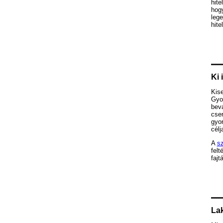
hite
hog
lege
hite
Ki 
Kis
Gyor
bevá
cse
gyor
célja
A
sz
felt
fajt
Lak