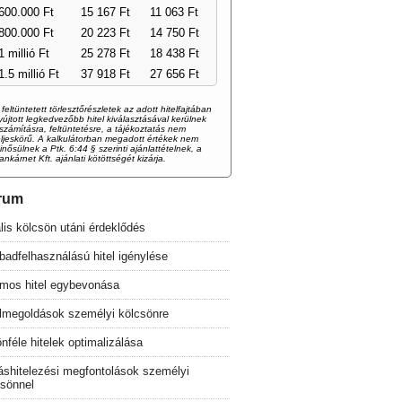
600.000 Ft
15 167 Ft
11 063 Ft
800.000 Ft
20 223 Ft
14 750 Ft
1 millió Ft
25 278 Ft
18 438 Ft
1.5 millió Ft
37 918 Ft
27 656 Ft
 feltüntetett törlesztőrészletek az adott hitelfajtában
yújtott legkedvezőbb hitel kiválasztásával kerülnek
iszámításra, feltüntetésre, a tájékoztatás nem
eljeskörű. A kalkulátorban megadott értékek nem
inősülnek a Ptk. 6:44 § szerinti ajánlattételnek, a
ankárnet Kft. ajánlati kötöttségét kizárja.
rum
lis kölcsön utáni érdeklődés
adfelhasználású hitel igénylése
mos hitel egybevonása
elmegoldások személyi kölcsönre
nféle hitelek optimalizálása
áshitelezési megfontolások személyi
csönnel