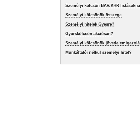
Személyi kölcsön BAR/KHR listásokn
Személyi kölcsönök összege
Személyi hitelek Gyesre?
Gyorskölcsön akciósan?
Személyi kölcsönök jövedelemigazolá
Munkáltatói nélkül személyi hitel?