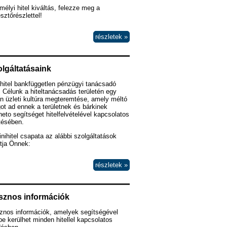
élyi hitel kiváltás, felezze meg a
esztőrészlettel!
részletek »
lgáltatásaink
hitel bankfüggetlen pénzügyi tanácsadó
 Célunk a hiteltanácsadás területén egy
n üzleti kultúra megteremtése, amely méltó
ot ad ennek a területnek és bárkinek
heto segítséget hitelfelvételével kapcsolatos
tésében.
nihitel csapata az alábbi szolgáltatások
tja Önnek:
részletek »
sznos információk
znos információk, amelyek segítségével
e kerülhet minden hitellel kapcsolatos