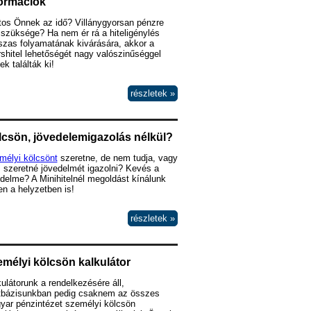
formációk
tos Önnek az idő? Villánygyorsan pénzre
szüksége? Ha nem ér rá a hiteligénylés
szas folyamatának kivárására, akkor a
shitel lehetőségét nagy valószinűséggel
k találták ki!
részletek »
csön, jövedelemigazolás nélkül?
mélyi kölcsönt
szeretne, de nem tudja, vagy
 szeretné jövedelmét igazolni? Kevés a
delme? A Minihitelnél megoldást kínálunk
n a helyzetben is!
részletek »
mélyi kölcsön kalkulátor
ulátorunk a rendelkezésére áll,
tbázisunkban pedig csaknem az összes
yar pénzintézet személyi kölcsön