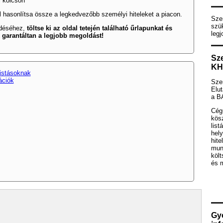
i kölcsön
 hasonlítsa össze a legkedvezőbb személyi hiteleket a piacon.
Sze
szü
déséhez,
töltse ki az oldal tetején található űrlapunkat és
legj
 garantáltan a legjobb megoldást!
Sz
KH
istásoknak
ációk
Szer
Elut
a B
Cég
kös
list
hely
hite
mun
köl
és 
Gyo