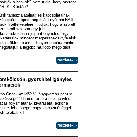
asítják a bankok? Nem tudja, hogy szerepel
AR, KHR listán?
ünk tapasztalatainak és kapcsolatainak
zönhetően képes megoldást nyújtani BAR-
ások hitelfelvételére. Tudjuk, hogy a szorult
zetekből sokszor egy jobb
lkonstrukcióban nyújthat enyhülést, így
katársaink mindent megtesznek ügyfeleink
tségcsökkentéséért. Tegyen probára minket
megtaláljuk a legjobb működő megoldást.
részletek »
rskölcsön, gyorshitel igénylés
formációk
tos Önnek az idő? Villánygyorsan pénzre
szüksége? Ha nem ér rá a hiteligénylés
szas folyamatának kivárására, akkor a
shitel lehetőségét nagy valószinűséggel
k találták ki!
részletek »