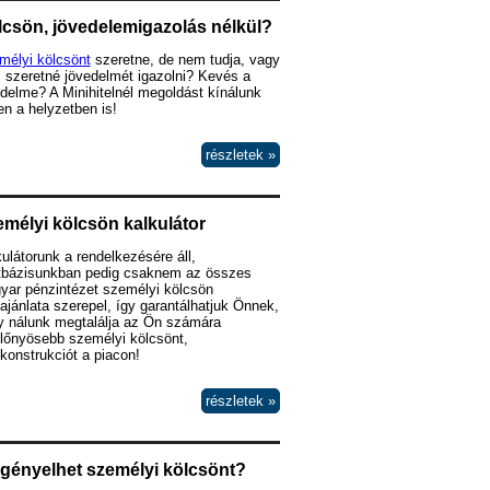
csön, jövedelemigazolás nélkül?
mélyi kölcsönt
szeretne, de nem tudja, vagy
 szeretné jövedelmét igazolni? Kevés a
delme? A Minihitelnél megoldást kínálunk
n a helyzetben is!
részletek »
mélyi kölcsön kalkulátor
ulátorunk a rendelkezésére áll,
tbázisunkban pedig csaknem az összes
yar pénzintézet személyi kölcsön
lajánlata szerepel, így garantálhatjuk Önnek,
y nálunk megtalálja az Ön számára
lőnyösebb személyi kölcsönt,
lkonstrukciót a piacon!
részletek »
igényelhet személyi kölcsönt?