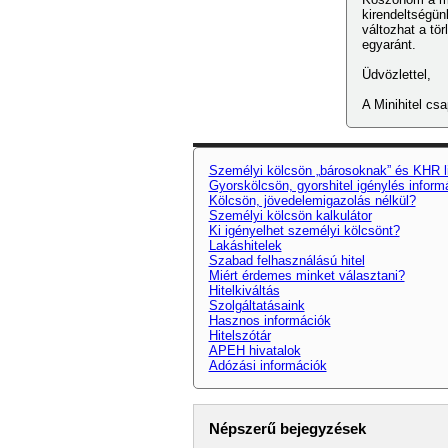
kirendeltségün
változhat a tör
egyaránt.
Üdvözlettel,
A Minihitel cs
Személyi kölcsön „bárosoknak” és KHR l
Gyorskölcsön, gyorshitel igénylés inform
Kölcsön, jövedelemigazolás nélkül?
Személyi kölcsön kalkulátor
Ki igényelhet személyi kölcsönt?
Lakáshitelek
Szabad felhasználású hitel
Miért érdemes minket választani?
Hitelkiváltás
Szolgáltatásaink
Hasznos információk
Hitelszótár
APEH hivatalok
Adózási információk
Népszerű bejegyzések