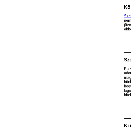
Köl
Sze
nem
jöve
ebbe
Sze
Kalk
ada
mag
hite
hog
lege
hite
Ki 