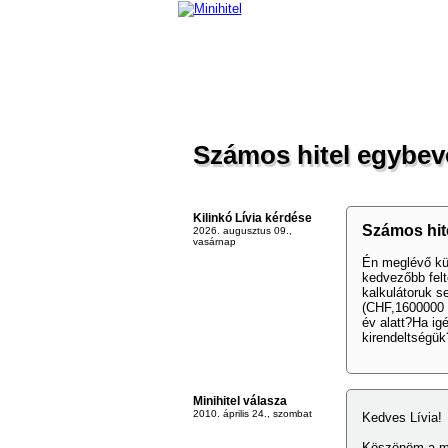
Számos hitel egybe
Kilinkó Lívia kérdése
Számos hit
2026. augusztus 09.,
vasárnap
Én meglévő kül
kedvezőbb felté
kalkulátoruk s
(CHF,1600000 F
év alatt?Ha i
kirendeltségü
Minihitel válasza
2010. április 24., szombat
Kedves Lívia!
Köszönöm a me