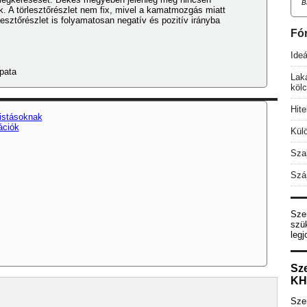
B
k. A törlesztőrészlet nem fix, mivel a kamatmozgás miatt
lesztőrészlet is folyamatosan negatív és pozitív irányba
Fó
Ideá
apata
Lak
köl
Hit
istásoknak
ációk
Külö
Szab
Szá
Sze
szü
legj
Sz
KH
Szer