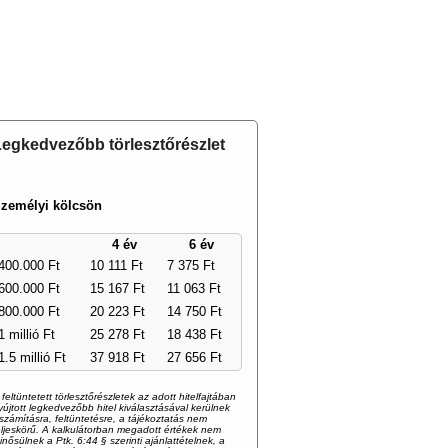
ÓRUM
TERMÉKISMERTETŐ
BEJEGYZÉSEK
egkedvezőbb törlesztőrészlet
zemélyi kölcsön
4 év
6 év
400.000 Ft
10 111 Ft
7 375 Ft
600.000 Ft
15 167 Ft
11 063 Ft
800.000 Ft
20 223 Ft
14 750 Ft
1 millió Ft
25 278 Ft
18 438 Ft
1.5 millió Ft
37 918 Ft
27 656 Ft
 feltüntetett törlesztőrészletek az adott hitelfajtában
yújtott legkedvezőbb hitel kiválasztásával kerülnek
iszámításra, feltüntetésre, a tájékoztatás nem
eljeskörű. A kalkulátorban megadott értékek nem
inősülnek a Ptk. 6:44 § szerinti ajánlattételnek, a