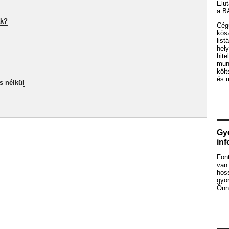
Elut
a B
ak?
Cég
kös
list
hely
hite
mun
köl
és 
s nélkül
Gyo
in
Fon
van 
hos
gyor
Önne