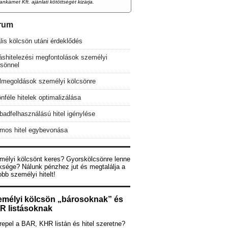
ankárnet Kft. ajánlati kötöttségét kizárja.
rum
lis kölcsön utáni érdeklődés
áshitelezési megfontolások személyi
csönnel
elmegoldások személyi kölcsönre
nféle hitelek optimalizálása
adfelhasználású hitel igénylése
mos hitel egybevonása
mélyi kölcsönt keres? Gyorskölcsönre lenne
ksége? Nálunk pénzhez jut és megtalálja a
obb személyi hitelt!
emélyi kölcsön „bárosoknak” és
R listásoknak
epel a BAR, KHR listán és hitel szeretne?