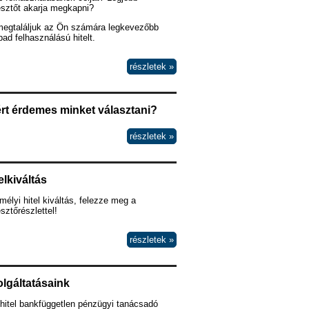
esztőt akarja megkapni?
megtaláljuk az Ön számára legkevezőbb
ad felhasználású hitelt.
részletek »
rt érdemes minket választani?
részletek »
elkiváltás
élyi hitel kiváltás, felezze meg a
esztőrészlettel!
részletek »
lgáltatásaink
hitel bankfüggetlen pénzügyi tanácsadó