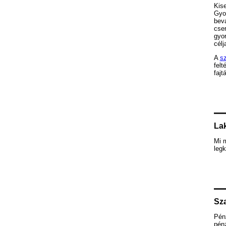
Kis
Gyor
bevá
cse
gyor
célja
A
sz
felt
fajt
Lak
Mi 
legk
Sza
Pén
pénz