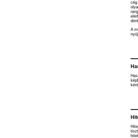
cég.
olya
rang
elér
dön
A mi
nyúj
Ha
Has
képb
kér
Hit
Hite
tis
hite