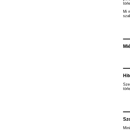
törl
Mi 
szab
Mié
Hit
Szem
törl
Szo
Mini