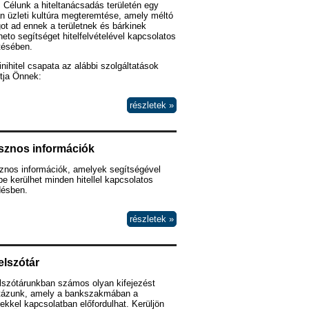
 Célunk a hiteltanácsadás területén egy
n üzleti kultúra megteremtése, amely méltó
ot ad ennek a területnek és bárkinek
heto segítséget hitelfelvételével kapcsolatos
tésében.
nihitel csapata az alábbi szolgáltatások
tja Önnek:
részletek »
sznos információk
znos információk, amelyek segítségével
e kerülhet minden hitellel kapcsolatos
désben.
részletek »
elszótár
lszótárunkban számos olyan kifejezést
ztázunk, amely a bankszakmában a
lekkel kapcsolatban előfordulhat. Kerüljön