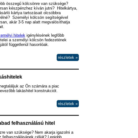
ebb összegű kölcsönre van szüksége?
san készpénzhez kíván jutni? Hitelkártya,
sárló kártya tartozásait olcsóbbra
rélné? Személyi kölcsön segítségével
san, akár 3-5 nap alatt megvalósíthatja
it.
emélyi hitelek
igénylésének legfőbb
ételei a személyi kölcsön fedezetének
ájától függetlenül hasonlóak.
részletek »
áshitelek
megtaláljuk az Ön számára a piac
evezőbb lakáshitel konstrukciót.
részletek »
bad felhasználású hitel
zre van szüksége? Nem akarja igazolni a
 felhasználásánek célját? Legjobb