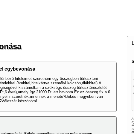
MAGUNKRÓL
PARTNEREINK
KAPCSOLATFELVÉTEL
F
L
vonása
S
el egybevonása
önböző hiteleimet szeretném egy összegben törleszteni
telekkel (áruhitel,hitelkártya,személyi kölcsön,diákhitel).A
egíségével kiszámoltam a szükségs összeg törlesztőrészletét
t,6 évre),amely így 21000 Ft lett havonta.Ez az összeg fix a 6
gényelni szeretnék,mi ennek a menete?Békés megyében van
k?Válaszát köszönöm!
A
n
k
t
m
gkeresését. Békés megyében jelenleg még nincsen