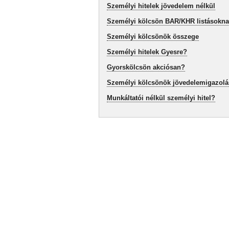
Személyi hitelek jövedelem nélkül
Személyi kölcsön BAR/KHR listásokn
Személyi kölcsönök összege
Személyi hitelek Gyesre?
Gyorskölcsön akciósan?
Személyi kölcsönök jövedelemigazolá
Munkáltatói nélkül személyi hitel?