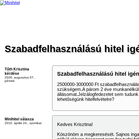
MAGUN
Szabadfelhasználású hitel ig
Tóth Krisztina
Szabadfelhasználású hitel igé
kérdése
2026. augusztus 07.,
péntek
2500000-3000000 Ft szabadfelhasználású
szükségem.A párom 2 éve munkanélküli,
állásomat.Jelzálogfedezetet sem tudunk 
lehetőségünk hitelfelvételre?
Minihitel válasza
2010. április 24., szombat
Kedves Krisztina!
Köszönöm a megkeresését. Sajnos ingat