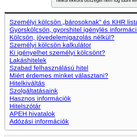
nélkül ekkora összeget nem fog tudni fel
Személyi kölcsön „bárosoknak” és KHR lis
Gyorskölcsön, gyorshitel igénylés informác
Kölcsön, jövedelemigazolás nélkül?
Személyi kölcsön kalkulátor
Ki igényelhet személyi kölcsönt?
Lakáshitelek
Szabad felhasználású hitel
Miért érdemes minket választani?
Hitelkiváltás
Szolgáltatásaink
Hasznos információk
Hitelszótár
APEH hivatalok
Adózási információk